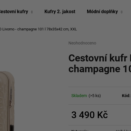
estovní kufry
Kufry 2. jakost
Módní doplňky
O Livorno - champagne 101 l
78x35x42 cm, XXL
Co potřebujete najít?
Průměrné
Neohodnoceno
Podrobnosti hodn
hodnocení
produktu
Cestovní kufr
HLEDAT
je
0,0
champagne 1
z
5
Doporučujeme
hvězdiček.
Skladem
(>5 ks)
Kód:
3 490 Kč
Měrná
cena: