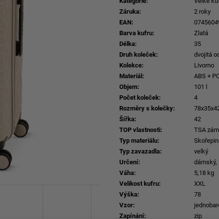
Kategorie
:
Velké ku
Záruka
:
2 roky
EAN
:
0745604
Barva kufru
:
Zlatá
Délka
:
35
Druh koleček
:
dvojitá 
Kolekce
:
Livorno
Materiál
:
ABS + P
Objem
:
101 l
Počet koleček
:
4
Rozměry s kolečky
:
78x35x4
Šířka
:
42
TOP vlastnosti
:
TSA záme
Typ materiálu
:
Skořepin
Typ zavazadla
:
velký
Určení
:
dámský,
Váha
:
5,18 kg
Velikost kufru
:
XXL
Výška
:
78
Vzor
:
jednobar
Zapínání
:
zip