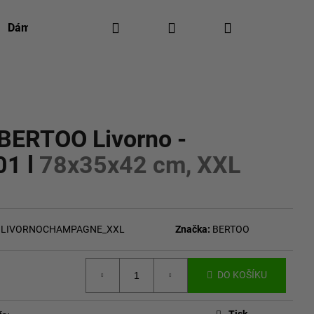
Hledat
Přihlášení
Nákupní
Dámská móda
Pánská móda
Kontakty
Re
košík
ocení
 BERTOO Livorno -
01 l
78x35x42 cm, XXL
LIVORNOCHAMPAGNE_XXL
Značka:
BERTOO
DO KOŠÍKU
Tisk