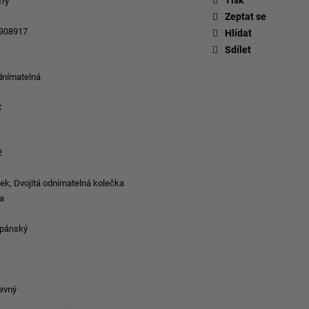
fry
Zeptat se
908917
Hlídat
Sdílet
odnímatelná
C
2
k, Dvojitá odnímatelná kolečka
a
 pánský
evný