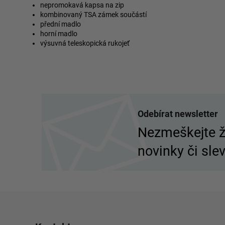
nepromokavá kapsa na zip
kombinovaný TSA zámek součástí
přední madlo
horní madlo
výsuvná teleskopická rukojeť
Z
á
Odebírat newsletter
p
Nezmeškejte 
a
novinky či slev
t
í