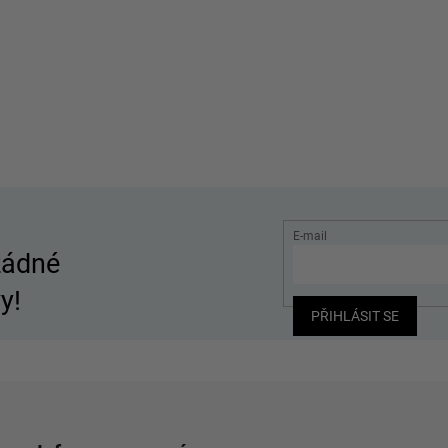
E-mail
žádné
y!
PŘIHLÁSIT SE