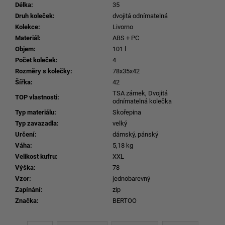
Délka
:
35
Druh koleček
:
dvojitá odnímatelná
Kolekce
:
Livorno
Materiál
:
ABS + PC
Objem
:
101 l
Počet koleček
:
4
Rozměry s kolečky
:
78x35x42
Šířka
:
42
TSA zámek, Dvojitá
TOP vlastnosti
:
odnímatelná kolečka
Typ materiálu
:
Skořepina
Typ zavazadla
:
velký
Určení
:
dámský, pánský
Váha
:
5,18 kg
Velikost kufru
:
XXL
Výška
:
78
Vzor
:
jednobarevný
Zapínání
:
zip
Značka
:
BERTOO