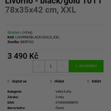
Livorno - black/gold 101 l
č
z
u
78x35x42 cm, XXL
5
j
hvězdiček.
e
m
e
Skladem
(>5 ks)
Kód:
LIVORNOBLACK/GOLD_XXL
Značka:
BERTOO
3 490 Kč
Měrná
DO KOŠÍKU
cena:
Zeptat se
Hlídat
Sdílet
Kategorie
:
Velké kufry
Záruka
:
2 roky
EAN
:
0745604908870
Barva kufru
:
Černá