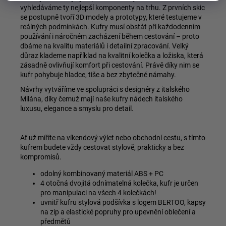
vyhledáváme ty nejlepší komponenty na trhu. Z prvních skic
se postupně tvoří 3D modely a prototypy, které testujeme v
reálných podmínkách. Kufry musí obstát při každodenním
používání i náročném zacházení během cestování – proto
dbáme na kvalitu materiálů i detailní zpracování. Velký
důraz klademe například na kvalitní kolečka a ložiska, která
zásadně ovlivňují komfort při cestování. Právě díky nim se
kufr pohybuje hladce, tiše a bez zbytečné námahy.
Návrhy vytváříme ve spolupráci s designéry z italského
Milána, díky čemuž mají naše kufry nádech italského
luxusu, elegance a smyslu pro detail.
Ať už míříte na víkendový výlet nebo obchodní cestu, s tímto
kufrem budete vždy cestovat stylově, prakticky a bez
kompromisů.
odolný kombinovaný materiál ABS + PC
4 otočná dvojitá odnímatelná kolečka, kufr je určen
pro manipulaci na všech 4 kolečkách!
uvnitř kufru stylová podšívka s logem BERTOO, kapsy
na zip a elastické popruhy pro upevnění oblečení a
předmětů