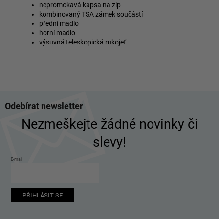
nepromokavá kapsa na zip
kombinovaný TSA zámek součástí
přední madlo
horní madlo
výsuvná teleskopická rukojeť
Z
Odebírat newsletter
á
p
Nezmeškejte žádné novinky či
a
slevy!
t
í
E-mail
PŘIHLÁSIT SE