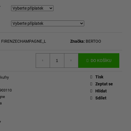
A
:
FIRENZECHAMPAGNE_L
Značka:
BERTOO
DO KOŠÍKU
Tisk
 kufry
Zeptat se
903110
Hlídat
gne
Sdílet
a
7