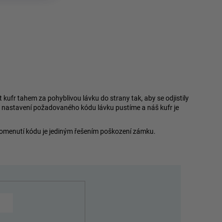
fr tahem za pohyblivou lávku do strany tak, aby se odjistily
o nastavení požadovaného kódu lávku pustíme a náš kufr je
pomenutí kódu je jediným řešením poškození zámku.