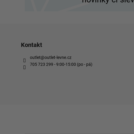
t
í
Kontakt
outlet
@
outlet-levne.cz
705 723 299 - 9:00-15:00 (po - pá)