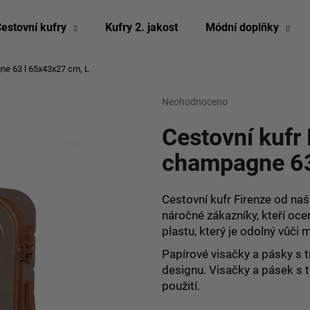
estovní kufry
Kufry 2. jakost
Módní doplňky
ne 63 l
65x43x27 cm, L
Co potřebujete najít?
Průměrné
Neohodnoceno
Podrobnosti hodn
hodnocení
produktu
Cestovní kufr
HLEDAT
je
0,0
champagne 6
z
5
Doporučujeme
hvězdiček.
Cestovní kufr Firenze od naš
náročné zákazníky, kteří oce
plastu, který je odolný vůč
Papírové visačky a pásky s t
designu. Visačky a pásek s 
použití.