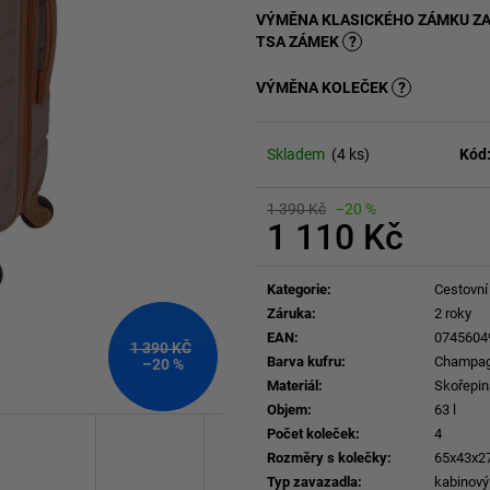
VÝMĚNA KLASICKÉHO ZÁMKU Z
TSA ZÁMEK
?
VÝMĚNA KOLEČEK
?
Skladem
(4 ks)
Kód
1 390 Kč
–20 %
1 110 Kč
Měrná
cena:
Kategorie
:
Cestovní
Záruka
:
2 roky
EAN
:
0745604
1 390 KČ
Barva kufru
:
Champa
–20 %
Materiál
:
Skořepin
Objem
:
63 l
Počet koleček
:
4
Rozměry s kolečky
:
65x43x2
Typ zavazadla
:
kabinový