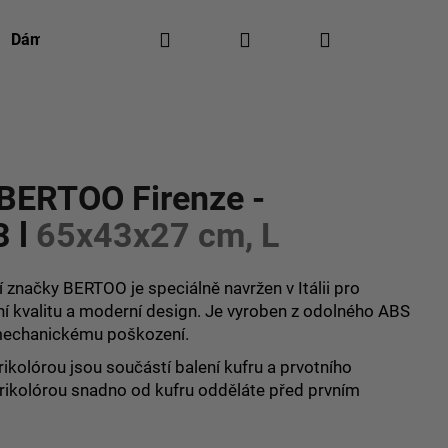
Hledat
Přihlášení
Nákupní
Dámská móda
Pánská móda
Kontakty
Re
košík
ocení
 BERTOO Firenze -
3 l
65x43x27 cm, L
í značky BERTOO je speciálně navržen v Itálii pro
ní kvalitu a moderní design. Je vyroben z odolného ABS
i mechanickému poškození.
rikolórou jsou součástí balení kufru a prvotního
trikolórou snadno od kufru odděláte před prvním