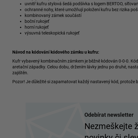
uvnitř kufru stylová šedá podšívka s logem BERTOO, síťovan
ochranné nohy, které umožňují položení kufru bez rizika po
kombinovaný zámek součástí
boční rukojeť
horní rukojeť
výsuvná teleskopická rukojeť
Návod na kódování kódového zámku u kufru:
Kufr vybavený kombinačním zámkem je běžně kódován 0-0-0. Kód lz
aretační západky. Celou dobu, držením lávky jednu po druhé, nast
zajištěn.
Pozor! Je důležité si zapamatovat každý nastavený kód, protože 
Z
á
Odebírat newsletter
p
Nezmeškejte 
a
novinky či slev