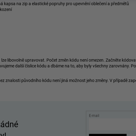
á kapsa na zip a elastické popruhy pro upevnění oblečení a předmětů
škození
e libovolně upravovat. Počet změn kódu není omezen. Začněte kódovat ku
avujeme další číslice kódu a dbáme na to, aby byly všechny zarovnány. P
bez znalosti původního kódu není jiná možnost jeho změny. V případě za
E-mail
žádné
y!