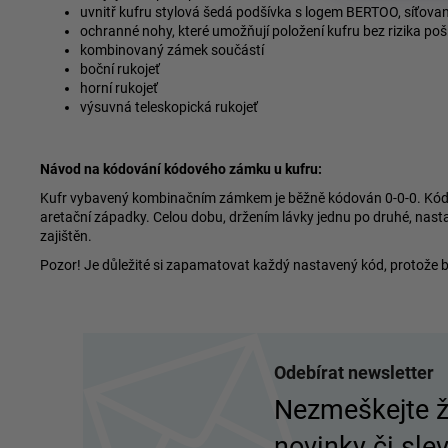
uvnitř kufru stylová šedá podšívka s logem BERTOO, síťovan
ochranné nohy, které umožňují položení kufru bez rizika po
kombinovaný zámek součástí
boční rukojeť
horní rukojeť
výsuvná teleskopická rukojeť
Návod na kódování kódového zámku u kufru:
Kufr vybavený kombinačním zámkem je běžně kódován 0-0-0. Kód lz
aretační západky. Celou dobu, držením lávky jednu po druhé, nast
zajištěn.
Pozor! Je důležité si zapamatovat každý nastavený kód, protože 
Z
á
Odebírat newsletter
p
Nezmeškejte 
a
novinky či slev