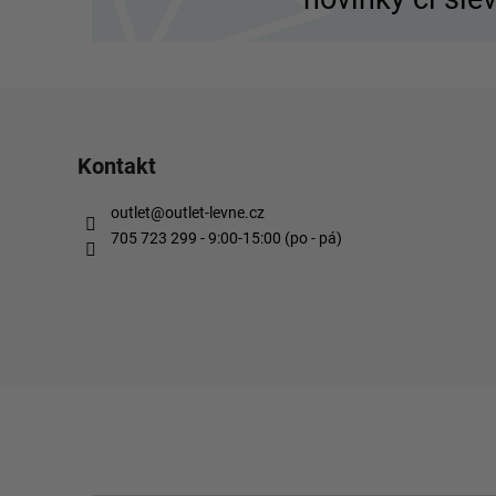
t
í
Kontakt
outlet
@
outlet-levne.cz
705 723 299 - 9:00-15:00 (po - pá)