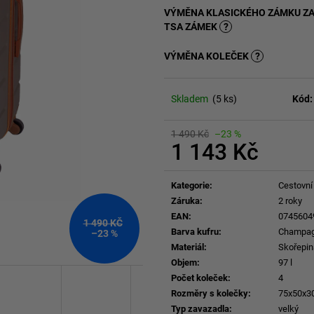
VÝMĚNA KLASICKÉHO ZÁMKU Z
TSA ZÁMEK
?
VÝMĚNA KOLEČEK
?
Skladem
(5 ks)
Kód:
1 490 Kč
–23 %
1 143 Kč
Měrná
cena:
Kategorie
:
Cestovní
Záruka
:
2 roky
EAN
:
0745604
1 490 KČ
Barva kufru
:
Champa
–23 %
Materiál
:
Skořepin
Objem
:
97 l
Počet koleček
:
4
Rozměry s kolečky
:
75x50x3
Typ zavazadla
:
velký