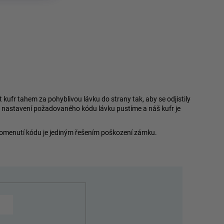
fr tahem za pohyblivou lávku do strany tak, aby se odjistily
o nastavení požadovaného kódu lávku pustíme a náš kufr je
pomenutí kódu je jediným řešením poškození zámku.