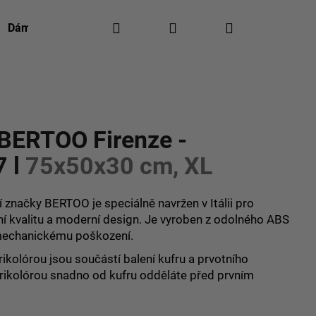
Hledat
Přihlášení
Nákupní
Dámská móda
Pánská móda
Kontakty
Re
košík
ocení
 BERTOO Firenze -
7 l
75x50x30 cm, XL
í značky BERTOO je speciálně navržen v Itálii pro
ní kvalitu a moderní design. Je vyroben z odolného ABS
i mechanickému poškození.
rikolórou jsou součástí balení kufru a prvotního
trikolórou snadno od kufru odděláte před prvním