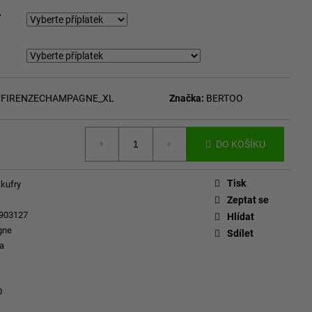
A
FIRENZECHAMPAGNE_XL
Značka:
BERTOO
DO KOŠÍKU
Tisk
 kufry
Zeptat se
903127
Hlídat
gne
Sdílet
a
0