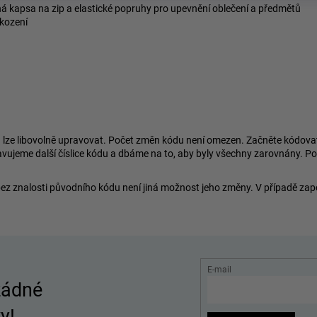
á kapsa na zip a elastické popruhy pro upevnění oblečení a předmětů
škození
e libovolně upravovat. Počet změn kódu není omezen. Začněte kódovat ku
avujeme další číslice kódu a dbáme na to, aby byly všechny zarovnány. P
bez znalosti původního kódu není jiná možnost jeho změny. V případě za
E-mail
žádné
y!