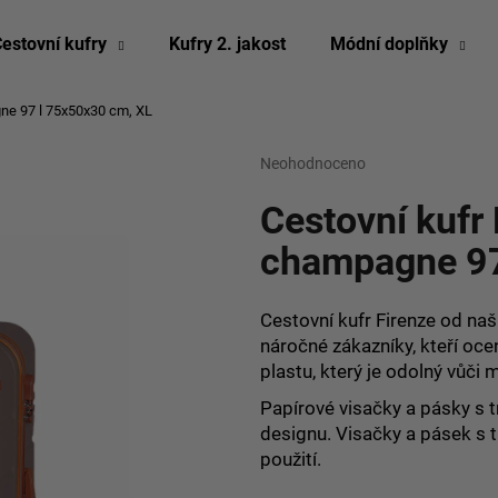
estovní kufry
Kufry 2. jakost
Módní doplňky
ne 97 l
75x50x30 cm, XL
Co potřebujete najít?
Průměrné
Neohodnoceno
Podrobnosti hodn
hodnocení
produktu
Cestovní kufr
HLEDAT
je
0,0
champagne 9
z
5
Doporučujeme
hvězdiček.
Cestovní kufr Firenze od naš
náročné zákazníky, kteří oce
plastu, který je odolný vůč
Papírové visačky a pásky s t
designu. Visačky a pásek s 
použití.