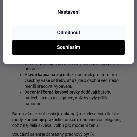
ideální doplněk jak pro každodenní nošení, tak pro
formálnější příležitosti.
Nastavení
Tento batůžek je ideální pro cestování, a to díky chytrému
řešení na zadní straně, kde se nachází popruh, který
umožňuje upevnění na kufr, čímž zajišťuje, že batůžek
Odmítnout
nesklouzne při pohybu.
Látkové popruhy
s nastavitelnou délkou umožňují
Souhlasím
pohodlné přizpůsobení a komfort při nošení.
Přední kapsa na magnetický druk
poskytuje snadný
a rychlý přístup k drobnostem, které potřebujete mít
po ruce.
Hlavní kapsa na zip
nabízí dostatek prostoru pro
všechny vaše potřeby, ať už jde o osobní věci nebo
menší pracovní vybavení.
Decentní černé kovové prvky
dodávají batohu
nádech luxusu a elegance, aniž by byly příliš
nápadné.
Batoh z kolekce Alessia je dokonalým ztělesněním italské
módy, kombinuje praktické funkce s nadčasovou elegancí,
což z něj dělá skvělou volbu pro moderní ženu.
Součástí balení je ochranný prachový pytlík.