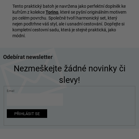
Tento praktický batoh je navržena jako perfektní doplněk ke
kufrům z kolekce
Torino
, které se pyšní originálním motivem
po celém povrchu. Společně tvoří harmonický set, který
nejen podtrhne váš styl, ale i usnadní cestování. Dopřejte si
kompletní cestovní sadu, která je stejně praktická, jako
módní.
Z
Odebírat newsletter
á
p
Nezmeškejte žádné novinky či
a
slevy!
t
í
E-mail
PŘIHLÁSIT SE