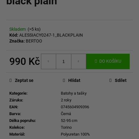
black plain
č
z
u
5
j
hvězdiček.
e
m
Skladem
(>5 ks)
e
Kód:
ALESSIACY0247-1_BLACKPLAIN
Značka:
BERTOO
990 Kč
DO KOŠÍKU
Měrná
cena:
Zeptat se
Hlídat
Sdílet
Kategorie
:
Batohy a tašky
Záruka
:
2 roky
EAN
:
0745604909396
Barva
:
Černá
Délka popruhu
:
52-95 cm
Kolekce
:
Torino
Materiál
:
Polyuretan 100%