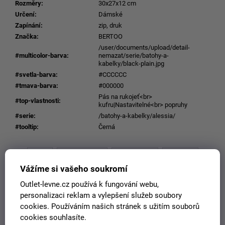
Rozměry
:
30x27x12 cm
Určení
:
Dámské
Zapínání
:
zip, druk
Značka
:
BERTOO
/user/documents/upload/detail-
#multicolor-barva
:
nemazat/serie/batohy-a-
kabelky/black-plain.jpg
#svetla-barva
:
#CCCCCC
#tmava-barva
:
#000000
Pás na rukojeť<br>
#top-vlastnosti
:
kufru|Nastavitelné<br> popruhy
#serie
:
/batohy-a-kabelky/alessia/
#tooltip
:
Černá
Popis
Související (3)
Podobné (3)
Videa (1)
Vážíme si vašeho soukromí
Diskuze
Ostatní informace
Outlet-levne.cz používá k fungování webu,
personalizaci reklam a vylepšení služeb soubory
Batoh Bertoo z kolekce Alessia představuje elegantní
cookies. Používáním našich stránek s užitím souborů
spojení funkčnosti a italského designu. Tento batoh je
cookies souhlasíte.
navržen v Itálii s důrazem na detaily a pohodlí, což z něj činí