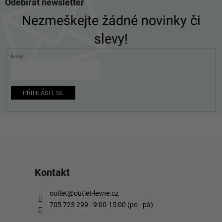
Odebírat newsletter
á
p
Nezmeškejte žádné novinky či
a
slevy!
t
í
E-mail
PŘIHLÁSIT SE
Kontakt
outlet
@
outlet-levne.cz
705 723 299 - 9:00-15:00 (po - pá)