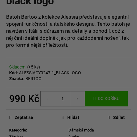
black logo
č
z
u
5
j
hvězdiček.
Batoh Bertoo z kolekce Alessia představuje elegantní
e
spojení funkčnosti a italského designu. Tento batoh je
m
navržen v Itálii s důrazem na detaily a pohodlí, což z
e
něj činí ideální doplněk jak pro každodenní nošení, tak
pro formálnější příležitosti.
Skladem
(>5 ks)
Kód:
ALESSIACY0247-1_BLACKLOGO
Značka:
BERTOO
990 Kč
DO KOŠÍKU
Měrná
cena:
Zeptat se
Hlídat
Sdílet
Kategorie
:
Dámská móda
Záruka
:
2 roky