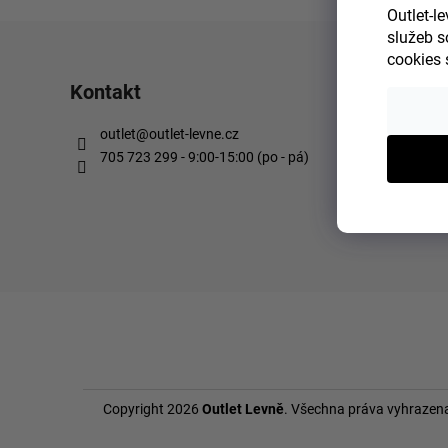
Outlet-l
služeb s
cookies 
Kontakt
outlet
@
outlet-levne.cz
705 723 299 - 9:00-15:00 (po - pá)
Copyright 2026
Outlet Levně
. Všechna práva vyhrazen