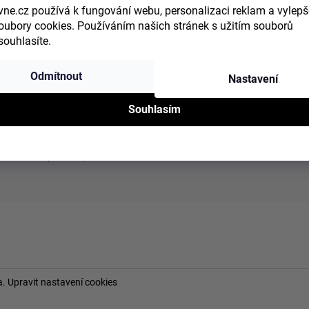
evne.cz používá k fungování webu, personalizaci reklam a vylepš
oubory cookies. Používáním našich stránek s užitím souborů
souhlasíte.
Informace pro vás
Odmítnout
Nastavení
Bankovní spojení
Formulář pro vrácení zboží
Souhlasím
Obchodní podmínky
Podmínky ochrany osobních údajů
Doprava a platba
a.
Upravit nastavení cookies