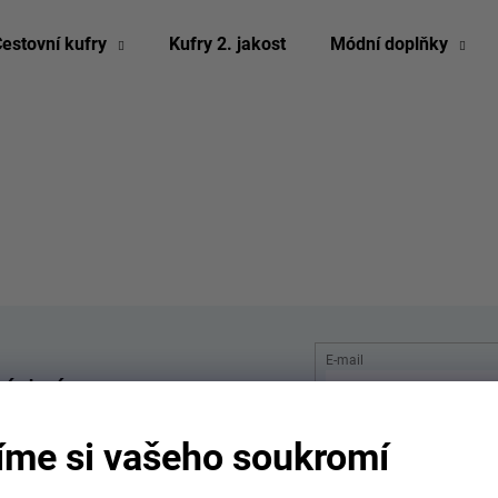
estovní kufry
Kufry 2. jakost
Módní doplňky
Co potřebujete najít?
HLEDAT
Doporučujeme
E-mail
žádné
y!
íme si vašeho soukromí
PŘIHLÁSIT SE