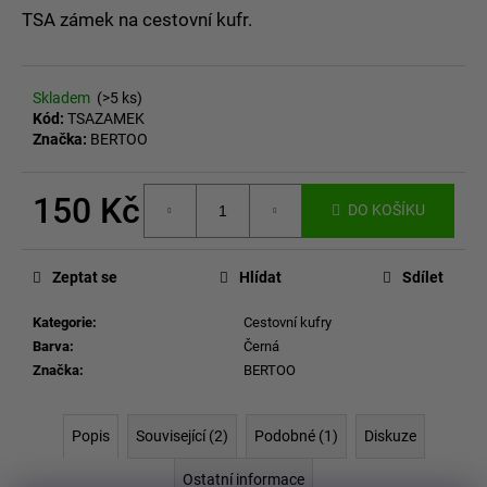
č
z
TSA zámek na cestovní kufr.
u
5
j
hvězdiček.
e
m
Skladem
(>5 ks)
Kód:
TSAZAMEK
e
Značka:
BERTOO
150 Kč
DO KOŠÍKU
Měrná
cena:
Zeptat se
Hlídat
Sdílet
Kategorie
:
Cestovní kufry
Barva
:
Černá
Značka
:
BERTOO
Popis
Související (2)
Podobné (1)
Diskuze
Ostatní informace