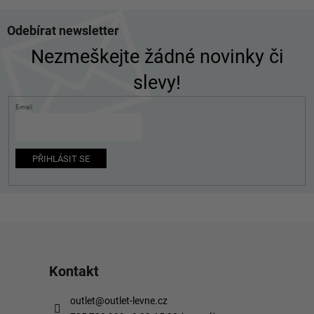
Z
Odebírat newsletter
á
p
Nezmeškejte žádné novinky či
a
slevy!
t
í
E-mail
PŘIHLÁSIT SE
Kontakt
outlet
@
outlet-levne.cz