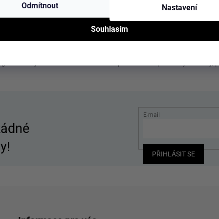
Odmítnout
Nastavení
Souhlasím
ace
ogem značky ve zlatém tónu. Uvnitř má peněženka 4 přihrádky na karty,
E-mail
žádné
y!
PŘIHLÁSIT SE