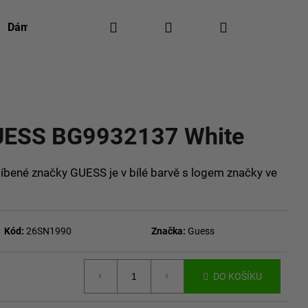
Hledat
Přihlášení
Nákupní
Dámská móda
Pánská móda
Kontakty
Re
košík
ocení
UESS BG9932137 White
bené značky GUESS je v bílé barvě s logem značky ve
Kód:
26SN1990
Značka:
Guess
DO KOŠÍKU