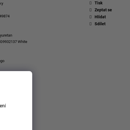
Tisk
ky
Zeptat se
49874
Hlídat
Sdílet
yuretan
G9932137 White
ogo
C
ení