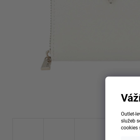
Váž
Outlet-l
služeb s
cookies 