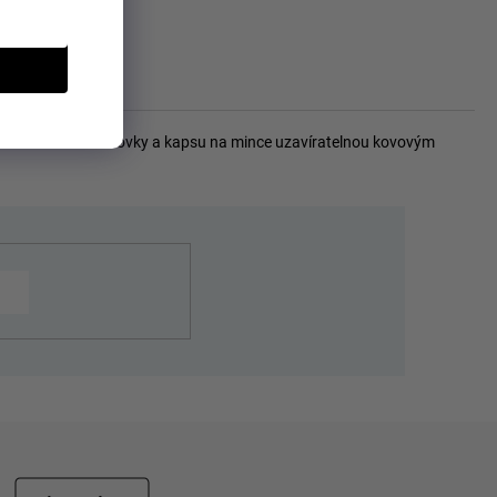
 přihrádku na bankovky a kapsu na mince uzavíratelnou kovovým