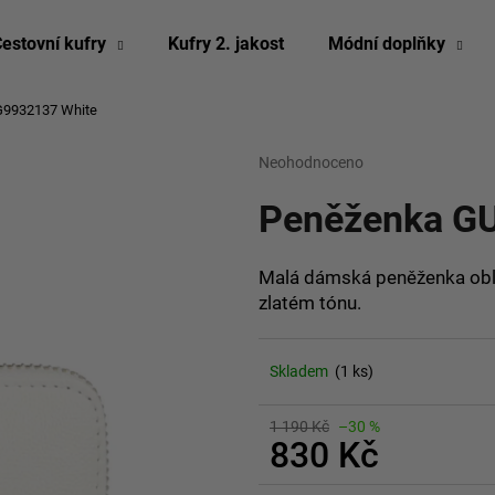
estovní kufry
Kufry 2. jakost
Módní doplňky
9932137 White
Co potřebujete najít?
Průměrné
Neohodnoceno
Podrobnosti hodn
hodnocení
produktu
Peněženka G
HLEDAT
je
0,0
z
Malá dámská peněženka oblí
5
Doporučujeme
zlatém tónu.
hvězdiček.
Skladem
(1 ks)
1 190 Kč
–30 %
830 Kč
Měrná