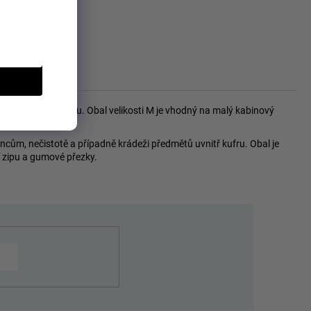
a se sponou
mětů uvnitř kufru. Obal velikosti M je vhodný na malý kabinový
ncům, nečistotě a případně krádeži předmětů uvnitř kufru. Obal je
cí zipu a gumové přezky.