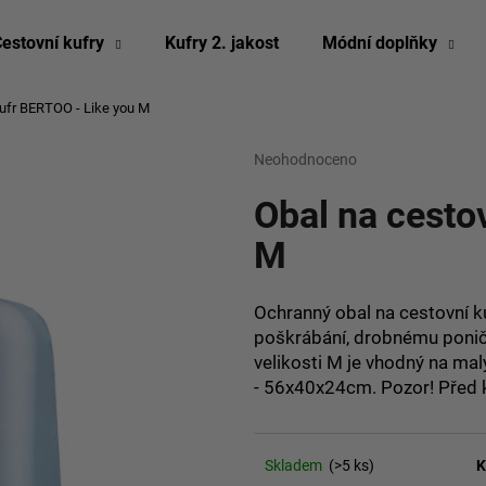
estovní kufry
Kufry 2. jakost
Módní doplňky
kufr BERTOO - Like you M
Co potřebujete najít?
Průměrné
Neohodnoceno
Podrobnosti hodn
hodnocení
produktu
Obal na cesto
HLEDAT
je
0,0
M
z
5
Doporučujeme
hvězdiček.
Ochranný obal na cestovní k
poškrábání, drobnému poniče
velikosti M je vhodný na ma
- 56x40x24cm. Pozor! Před k
Skladem
(>5 ks)
K