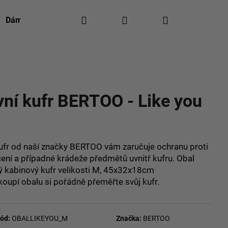
Hledat
Přihlášení
Nákupní
Dámská móda
Pánská móda
Kontakty
Re
košík
ocení
vní kufr BERTOO - Like you
ufr od naší značky BERTOO vám zaručuje ochranu proti
ní a případné krádeže předmětů uvnitř kufru. Obal
lý kabinový kufr velikosti M, 45x32x18cm
oupí obalu si pořádně přeměřte svůj kufr.
ód:
OBALLIKEYOU_M
Značka:
BERTOO