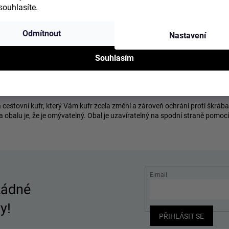
kufrů
:
souhlasíte.
Zapínání
:
zip, gum
Značka
:
BERTOO
Odmítnout
Nastavení
Ostatní informace
Souhlasím
je ochranu proti poškrábání, drobnému poničení a případné krádeže před
lu si pořádně přeměřte svůj kufr.
 cestovní kufr, který Vám kufr zcela změní a zároveň ochrání proti škrába
a obalu je, že je omývatelný. Obal je uzavíratelný na spodní straně pomo
E-mail
žádné
y!
PŘIHLÁSIT SE