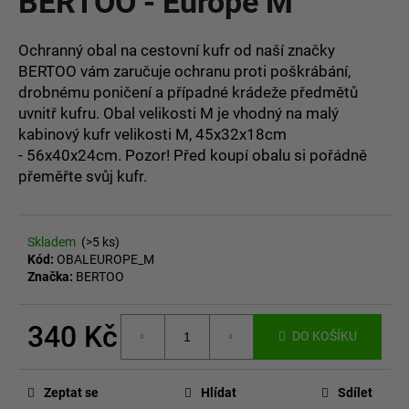
BERTOO - Europe M
č
z
u
5
j
hvězdiček.
Ochranný obal na cestovní kufr od naší značky
e
BERTOO vám zaručuje ochranu proti poškrábání,
m
drobnému poničení a případné krádeže předmětů
e
uvnitř kufru. Obal velikosti M je vhodný na malý
kabinový kufr velikosti M, 45x32x18cm
- 56x40x24cm. Pozor! Před koupí obalu si pořádně
přeměřte svůj kufr.
Skladem
(>5 ks)
Kód:
OBALEUROPE_M
Značka:
BERTOO
340 Kč
DO KOŠÍKU
Měrná
cena:
Zeptat se
Hlídat
Sdílet