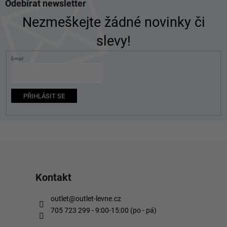
Odebírat newsletter
á
p
Nezmeškejte žádné novinky či
a
slevy!
t
í
E-mail
PŘIHLÁSIT SE
Kontakt
outlet
@
outlet-levne.cz
705 723 299 - 9:00-15:00 (po - pá)