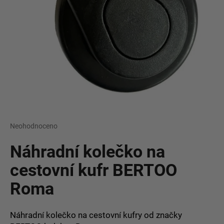
a
j
í
t
?
HLEDAT
Průměrné
Neohodnoceno
Podrobnosti hodnocení
hodnocení
produktu
Náhradní kolečko na
je
D
0,0
cestovní kufr BERTOO
o
z
p
Roma
5
o
hvězdiček.
r
u
Náhradní kolečko na cestovní kufry od značky