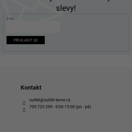
a
slevy!
t
í
E-mail
PŘIHLÁSIT SE
Kontakt
outlet
@
outlet-levne.cz
705 723 299 - 9:00-15:00 (po - pá)