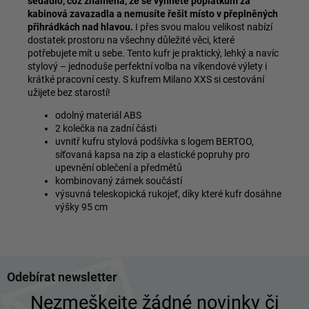
sedadlo, což znamená, že se vyhnete poplatkům za
kabinová zavazadla a nemusíte řešit místo v přeplněných
přihrádkách nad hlavou.
I přes svou malou velikost nabízí
dostatek prostoru na všechny důležité věci, které
potřebujete mít u sebe. Tento kufr je praktický, lehký a navíc
stylový – jednoduše perfektní volba na víkendové výlety i
krátké pracovní cesty. S kufrem Milano XXS si cestování
užijete bez starostí!
odolný materiál ABS
2 kolečka na zadní části
uvnitř kufru stylová podšívka s logem BERTOO,
síťovaná kapsa na zip a elastické popruhy pro
upevnění oblečení a předmětů
kombinovaný zámek součástí
výsuvná teleskopická rukojeť, díky které kufr dosáhne
výšky 95 cm
Z
Odebírat newsletter
á
p
Nezmeškejte žádné novinky či