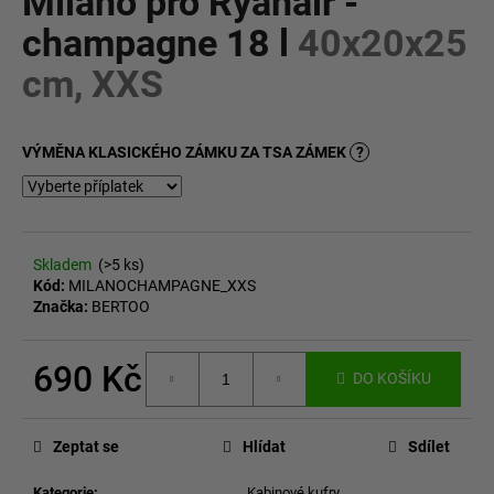
Milano pro Ryanair -
č
z
u
champagne 18 l
40x20x25
5
j
hvězdiček.
cm, XXS
e
m
e
VÝMĚNA KLASICKÉHO ZÁMKU ZA TSA ZÁMEK
?
Skladem
(>5 ks)
Kód:
MILANOCHAMPAGNE_XXS
Značka:
BERTOO
690 Kč
DO KOŠÍKU
Měrná
cena:
Zeptat se
Hlídat
Sdílet
Kategorie
:
Kabinové kufry