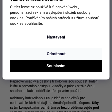
Vzor
:
jednobarevný
Outlet-levne.cz používá k fungování webu,
Zapínání
:
zip
personalizaci reklam a vylepšení služeb soubory
Značka
:
BERTOO
cookies. Používáním našich stránek s užitím souborů
cookies souhlasíte.
Popis
Související (3)
Podobné (1)
Videa (1)
Nastavení
Diskuze
Ostatní informace
Cestovní kufr Milano od naší značky BERTOO je navržen
Odmítnout
italským designovým studiem. Je určen pro náročné
zákazníky, kteří ocení jedinečný italský design spojený s
Souhlasím
vynikající kvalitou. Kufr je vyroben z odolného ABS plastu.
Kufr se díky své velikosti vejde pod sedadlo v letadle!
Papírové visačky a pásky s trikolórou jsou součástí balení
kufru a prvotního designu. Visačky a pásek s trikolórou
snadno od kufru odděláte před prvním použití.
Kabinový kufr Milano XXS je ideální společník pro
cestovatele, kteří hledají maximální pohodlí a úsporu.
Díky
svým kompaktním rozměrům se bez problému vejde pod