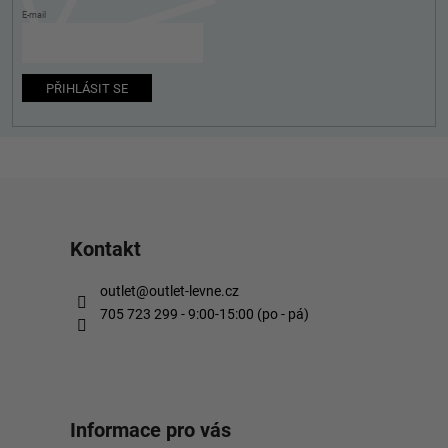
í
E-mail
PŘIHLÁSIT SE
Kontakt
outlet
@
outlet-levne.cz
705 723 299 - 9:00-15:00 (po - pá)
Informace pro vás