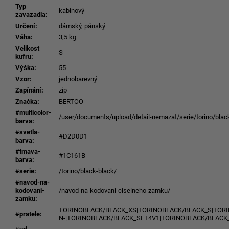
Typ
kabinový
zavazadla
:
Určení
:
dámský, pánský
Váha
:
3,5 kg
Velikost
S
kufru
:
Výška
:
55
Vzor
:
jednobarevný
Zapínání
:
zip
Značka
:
BERTOO
#multicolor-
/user/documents/upload/detail-nemazat/serie/torino/blac
barva
:
#svetla-
#D2D0D1
barva
:
#tmava-
#1C161B
barva
:
#serie
:
/torino/black-black/
#navod-na-
kodovani-
/navod-na-kodovani-ciselneho-zamku/
zamku
:
TORINOBLACK/BLACK_XS|TORINOBLACK/BLACK_S|TORI
#pratele
:
N-|TORINOBLACK/BLACK_SET4V1|TORINOBLACK/BLACK_