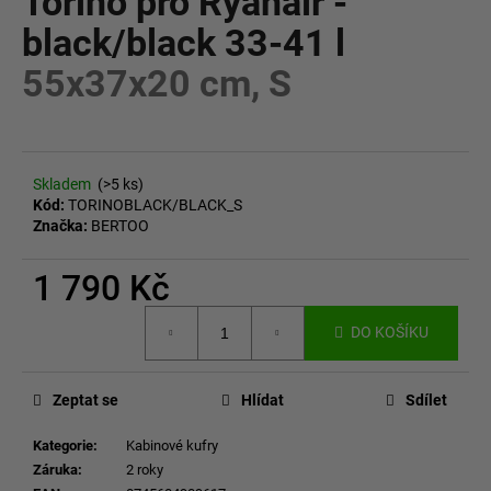
Torino pro Ryanair -
č
z
u
black/black 33-41 l
5
j
hvězdiček.
55x37x20 cm, S
e
m
e
Skladem
(>5 ks)
Kód:
TORINOBLACK/BLACK_S
Značka:
BERTOO
1 790 Kč
Měrná
DO KOŠÍKU
cena:
Zeptat se
Hlídat
Sdílet
Kategorie
:
Kabinové kufry
Záruka
:
2 roky