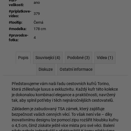
#url-
ano
velikosti
:
#priplatkove-
379
video
:
#tooltip
:
Černá
#modelka
:
178 cm
#pruvodce-
4
fotka
:
Popis
Související (4)
Podobné (3)
Videa (1)
Diskuze
Ostatní informace
Představujeme vám naši řadu cestovních kufrů Torino,
která ztělesňuje luxus a exkluzivitu. Každý kufr této kolekce
je dokonalou kombinací elegance a praktičnosti, navržený
tak, aby splnil potřeby i těch nejnáročnějších cestovatelů.
Základem je zabudovaný TSA zámek, který zajišťuje
bezpečnost vašich cenných věcí. To však není vše – díky
inovativnímu designu lze pomocí zipu rozšířit hloubku kufru
o 4,5 cm, čímž získáte ještě více místa pro své věci. Balení
nikdy nebylo jednodušší a efektivnější! K tomu přidáváme