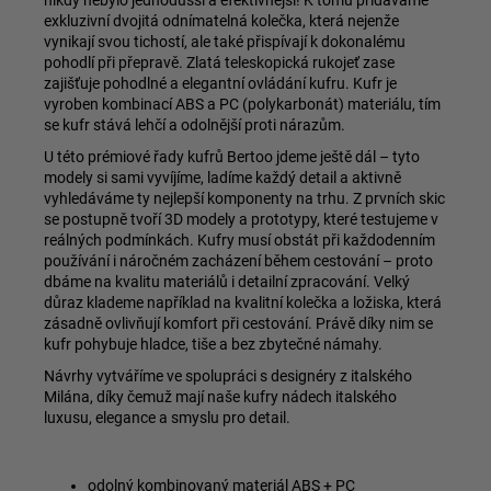
exkluzivní dvojitá odnímatelná kolečka, která nejenže
vynikají svou tichostí, ale také přispívají k dokonalému
pohodlí při přepravě. Zlatá teleskopická rukojeť zase
zajišťuje pohodlné a elegantní ovládání kufru. Kufr je
vyroben kombinací ABS a PC (polykarbonát) materiálu, tím
se kufr stává lehčí a odolnější proti nárazům.
U této prémiové řady kufrů Bertoo jdeme ještě dál – tyto
modely si sami vyvíjíme, ladíme každý detail a aktivně
vyhledáváme ty nejlepší komponenty na trhu. Z prvních skic
se postupně tvoří 3D modely a prototypy, které testujeme v
reálných podmínkách. Kufry musí obstát při každodenním
používání i náročném zacházení během cestování – proto
dbáme na kvalitu materiálů i detailní zpracování. Velký
důraz klademe například na kvalitní kolečka a ložiska, která
zásadně ovlivňují komfort při cestování. Právě díky nim se
kufr pohybuje hladce, tiše a bez zbytečné námahy.
Návrhy vytváříme ve spolupráci s designéry z italského
Milána, díky čemuž mají naše kufry nádech italského
luxusu, elegance a smyslu pro detail.
odolný kombinovaný materiál ABS + PC