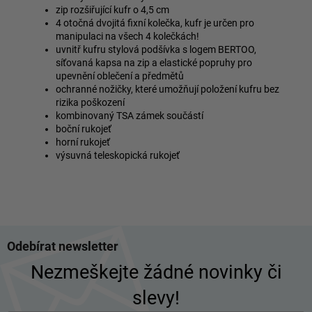
zip rozšiřující kufr o 4,5 cm
4 otočná dvojitá fixní kolečka, kufr je určen pro
manipulaci na všech 4 kolečkách!
uvnitř kufru stylová podšívka s logem BERTOO,
síťovaná kapsa na zip a elastické popruhy pro
upevnění oblečení a předmětů
ochranné nožičky, které umožňují položení kufru bez
rizika poškození
kombinovaný TSA zámek součástí
boční rukojeť
horní rukojeť
výsuvná teleskopická rukojeť
Z
Odebírat newsletter
á
p
Nezmeškejte žádné novinky či
a
slevy!
t