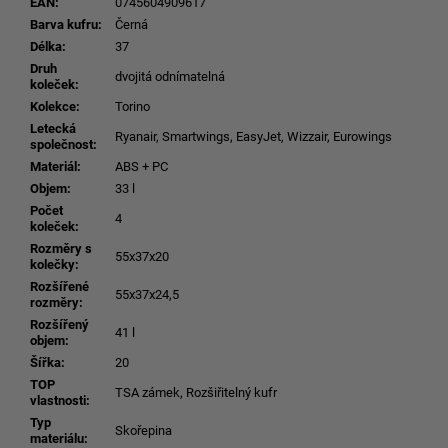
EAN
:
0745604909617
Barva kufru
:
Černá
Délka
:
37
Druh
dvojitá odnímatelná
koleček
:
Kolekce
:
Torino
Letecká
Ryanair, Smartwings, EasyJet, Wizzair, Eurowings
společnost
:
Materiál
:
ABS + PC
Objem
:
33 l
Počet
4
koleček
:
Rozměry s
55x37x20
kolečky
:
Rozšířené
55x37x24,5
rozměry
:
Rozšířený
41 l
objem
:
Šířka
:
20
TOP
TSA zámek, Rozšiřitelný kufr
vlastnosti
:
Typ
Skořepina
materiálu
: