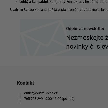
Lehký a kompaktní
: Kufr je navržen tak, aby ho děti snadn
S kufrem Bertoo Koala se každá cesta promění ve zábavné dobrodružs
Z
á
Odebírat newsletter
p
Nezmeškejte 
a
novinky či slev
t
í
Kontakt
outlet
@
outlet-levne.cz
705 723 299 - 9:00-15:00 (po - pá)