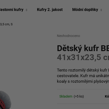
estovní kufry
Kufry 2. jakost
Módní doplňky
3,5 cm, S
Co potřebujete najít?
Průměrné
Neohodnoceno
Podrobnosti hodn
hodnocení
produktu
Dětský kufr B
HLEDAT
je
0,0
41x31x23,5 c
z
5
Doporučujeme
hvězdiček.
Tento roztomilý dětský kufr
cestovatele. Kufr má unikátní 
koaly s roztomilými plyšovými
Skladem
(>5 ks)
Kó