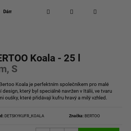
Hledat
Přihlášení
Nákupní
Dámská móda
Pánská móda
Kontakty
Re
košík
ocení
ERTOO Koala - 25 l
m, S
 Bertoo Koala je perfektním společníkem pro malé
design, který byl speciálně navržen v Itálii, ve tvaru
 oušky, které přidávají kufru hravý a milý vzhled.
d:
DETSKYKUFR_KOALA
Značka:
BERTOO