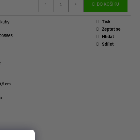
DO KOŠÍKU
Tisk
 kufry
Zeptat se
905565
Hlídat
Sdílet
C
3,5 cm
a