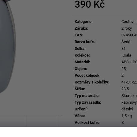
390 Kč
Měrná
cena:
Kategorie
:
Cestovní
Záruka
:
2 roky
EAN
:
0745604
Barva kufru
:
Šedá
Délka
:
31
Kolekce
:
Koala
Materiál
:
ABS + P
Objem
:
25l
Počet koleček
:
2
Rozměry s kolečky
:
41x31x2
Šířka
:
23,5
Typ materiálu
:
Skořepin
Typ zavazadla
:
kabinový
Určení
:
dětský
Váha
:
1,5 kg
Velikost kufru
:
S
Výška
:
41
Zapínání
:
zip