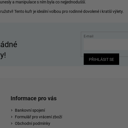
o unesly a manipulace s ním byla co nejjednodušší.
tví! Tento kufr je ideální volbou pro rodinné dovolené i kratší výlety.
E-mail
žádné
y!
PŘIHLÁSIT SE
Informace pro vás
Bankovní spojení
Formulář pro vrácení zboží
Obchodní podmínky