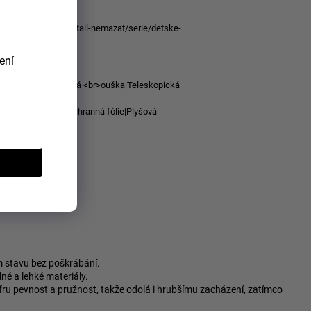
cuments/upload/detail-nemazat/serie/detske-
ala.png
ení
br>materiál|Plyšová <br>ouška|Teleskopická
jeť
ateriál ABS + PC|Ochranná fólie|Plyšová
leskopická rukojeť
kufry/koala/
ém stavu bez poškrábání.
né a lehké materiály.
fru pevnost a pružnost, takže odolá i hrubšímu zacházení, zatímco