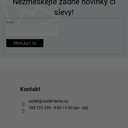
p
Nezmeškejte žádné novinky či
a
slevy!
t
í
E-mail
PŘIHLÁSIT SE
Kontakt
outlet
@
outlet-levne.cz
705 723 299 - 9:00-15:00 (po - pá)