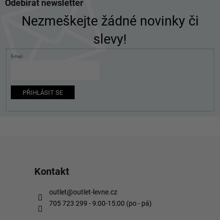
Odebírat newsletter
á
p
Nezmeškejte žádné novinky či
a
slevy!
t
í
E-mail
PŘIHLÁSIT SE
Kontakt
outlet
@
outlet-levne.cz
705 723 299 - 9:00-15:00 (po - pá)