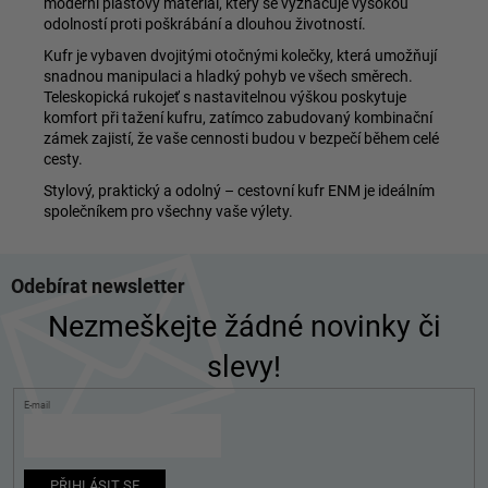
moderní plastový materiál, který se vyznačuje vysokou
odolností proti poškrábání a dlouhou životností.
Kufr je vybaven dvojitými otočnými kolečky, která umožňují
snadnou manipulaci a hladký pohyb ve všech směrech.
Teleskopická rukojeť s nastavitelnou výškou poskytuje
komfort při tažení kufru, zatímco zabudovaný kombinační
zámek zajistí, že vaše cennosti budou v bezpečí během celé
cesty.
Stylový, praktický a odolný – cestovní kufr ENM je ideálním
společníkem pro všechny vaše výlety.
Z
Odebírat newsletter
á
p
Nezmeškejte žádné novinky či
a
slevy!
t
í
E-mail
PŘIHLÁSIT SE