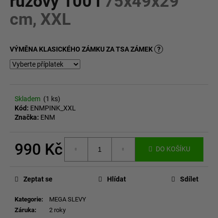
růžový 100 l
75x49x29
č
z
u
cm, XXL
5
j
hvězdiček.
e
m
VÝMĚNA KLASICKÉHO ZÁMKU ZA TSA ZÁMEK
?
e
Skladem
(1 ks)
Kód:
ENMPINK_XXL
Značka:
ENM
990 Kč
DO KOŠÍKU
Měrná
cena:
Zeptat se
Hlídat
Sdílet
Kategorie
:
MEGA SLEVY
Záruka
:
2 roky