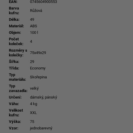
EAN
:
0745604900553
Barva
Růžová
kufru
:
Délka
:
49
Materiál
:
ABS
Objem
:
100 l
Počet
4
koleček
:
Rozměry s
75x49x29
kolečky
:
Šířka
:
29
Třída
:
Economy
Typ
Skořepina
materiálu
:
Typ
velký
zavazadla
:
Určení
:
dámský, pánský
Váha
:
4 kg
Velikost
XXL
kufru
:
Výška
:
75
Vzor
:
jednobarevný