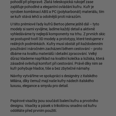
pohodlí při přepravě. Zlatá teleskopická rukojeť zase
zajišťuje pohodlné a elegantní ovládání kufru. Kufr je
vyroben kombinací ABS a PC (polykarbonát) materiálu, tím
se kufr stává lehčí a odolnější proti nárazům.
U této prémiové řady kufrů Bertoo jdeme ještě dál – tyto
modely si sami vyvíjíme, ladíme každý detail a aktivně
vyhledáváme ty nejlepší komponenty na trhu. Z prvních skic
se postupně tvoří 3D modely a prototypy, které testujeme v
reálných podmínkách. Kufry musí obstát při každodenním
používání i náročném zacházení během cestování – proto
dbáme na kvalitu materiálů i detailní zpracování. Velký
důraz klademe například na kvalitní kolečka a ložiska, která
zásadně ovlivňují komfort při cestování. Právě díky nim se
kufr pohybuje hladce, tiše a bez zbytečné námahy.
Návrhy vytváříme ve spolupráci s designéry z italského
Milána, díky čemuž mají naše kufry nádech italského
luxusu, elegance a smyslu pro detail.
Papírové visačky jsou součástí balení kufru a prvotního
designu. Visačky a pásek s trikolórou snadno od kufru
odděláte před prvním použití.