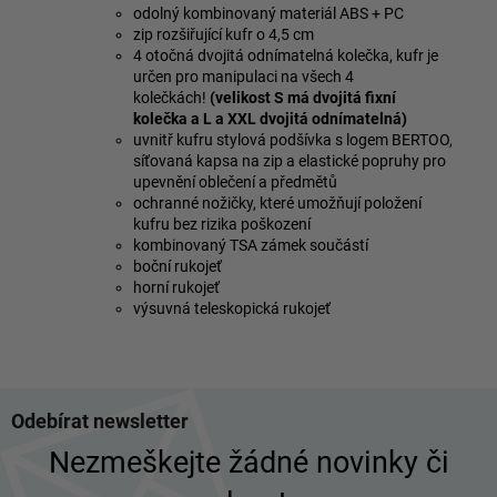
odolný kombinovaný materiál ABS + PC
zip rozšiřující kufr o 4,5 cm
4 otočná dvojitá odnímatelná kolečka, kufr je
určen pro manipulaci na všech 4
kolečkách!
(velikost S má dvojitá fixní
kolečka a L a XXL dvojitá odnímatelná)
uvnitř kufru stylová podšívka s logem BERTOO,
síťovaná kapsa na zip a elastické popruhy pro
upevnění oblečení a předmětů
ochranné nožičky, které umožňují položení
kufru bez rizika poškození
kombinovaný TSA zámek součástí
boční rukojeť
horní rukojeť
výsuvná teleskopická rukojeť
Z
Odebírat newsletter
á
p
Nezmeškejte žádné novinky či
a