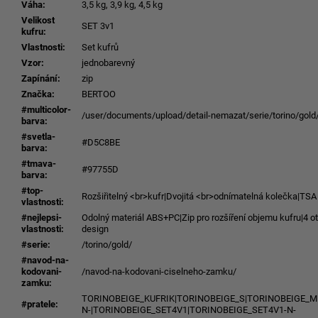
Váha
:
3,5 kg, 3,9 kg, 4,5 kg
Velikost
SET 3v1
kufru
:
Vlastnosti
:
Set kufrů
Vzor
:
jednobarevný
Zapínání
:
zip
Značka
:
BERTOO
#multicolor-
/user/documents/upload/detail-nemazat/serie/torino/gold
barva
:
#svetla-
#D5C8BE
barva
:
#tmava-
#97755D
barva
:
#top-
Rozšiřitelný <br>kufr|Dvojitá <br>odnímatelná kolečka|TS
vlastnosti
:
#nejlepsi-
Odolný materiál ABS+PC|Zip pro rozšíření objemu kufru|4 o
vlastnosti
:
design
#serie
:
/torino/gold/
#navod-na-
kodovani-
/navod-na-kodovani-ciselneho-zamku/
zamku
:
TORINOBEIGE_KUFRIK|TORINOBEIGE_S|TORINOBEIGE_M
#pratele
:
N-|TORINOBEIGE_SET4V1|TORINOBEIGE_SET4V1-N-