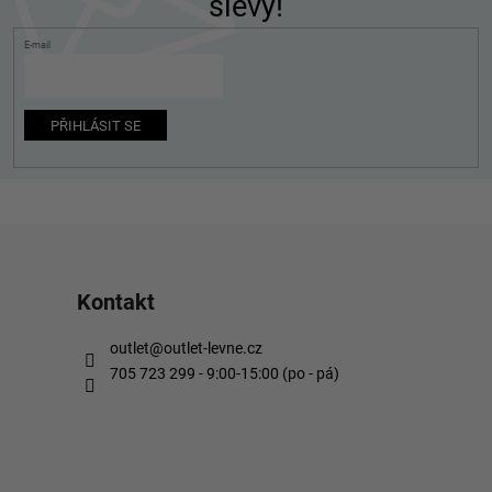
slevy!
t
í
E-mail
PŘIHLÁSIT SE
Kontakt
outlet
@
outlet-levne.cz
705 723 299 - 9:00-15:00 (po - pá)