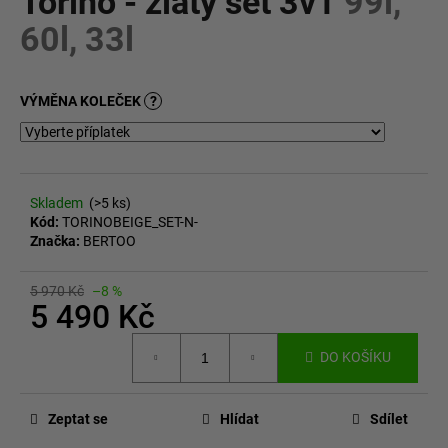
Torino - zlatý set 3v1
99l,
č
z
u
60l, 33l
5
j
hvězdiček.
e
m
VÝMĚNA KOLEČEK
?
e
Skladem
(>5 ks)
Kód:
TORINOBEIGE_SET-N-
Značka:
BERTOO
5 970 Kč
–8 %
5 490 Kč
Měrná
DO KOŠÍKU
cena:
Zeptat se
Hlídat
Sdílet