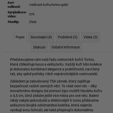
#url-
/velikosti-kufru/torino-gold/
velikosti
:
#priplatkove-
379
video
:
#tooltip
:
Zlatá
Popis
Související (4)
Podobné (3)
Videa (3)
Diskuze
Ostatní informace
Představujeme vám naši řadu cestovních kufrů Torino,
která ztělesňuje luxus a exkluzivitu. Každý kufr této kolekce
je dokonalou kombinací elegance a praktičnosti, navržený
tak, aby splnil potřeby i těch nejnáročnějších cestovatelů.
Základem je zabudovaný TSA zámek, který zajišťuje
bezpečnost vašich cenných věcí. To však není vše – díky
inovativnímu designu lze pomocí zipu rozšířit hloubku kufru
o 4,5 cm, čímž získáte ještě více místa pro své věci. Balení
nikdy nebylo jednodušší a efektivnější! K tomu přidáváme
exkluzivní dvojitá odnímatelná kolečka, která nejenže
vynikají svou tichostí, ale také přispívají k dokonalému