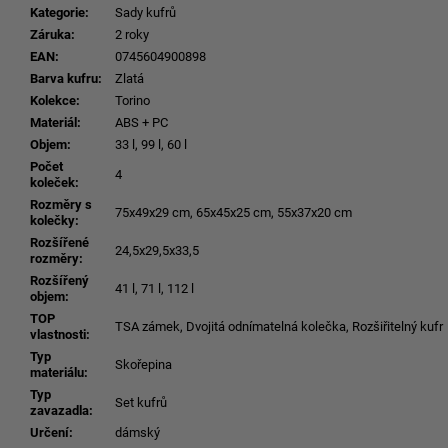
Kategorie
:
Sady kufrů
Záruka
:
2 roky
EAN
:
0745604900898
Barva kufru
:
Zlatá
Kolekce
:
Torino
Materiál
:
ABS + PC
Objem
:
33 l, 99 l, 60 l
Počet
4
koleček
:
Rozměry s
75x49x29 cm, 65x45x25 cm, 55x37x20 cm
kolečky
:
Rozšířené
24,5x29,5x33,5
rozměry
:
Rozšířený
41 l, 71 l, 112 l
objem
:
TOP
TSA zámek, Dvojitá odnímatelná kolečka, Rozšiřitelný kufr
vlastnosti
:
Typ
Skořepina
materiálu
:
Typ
Set kufrů
zavazadla
:
Určení
:
dámský