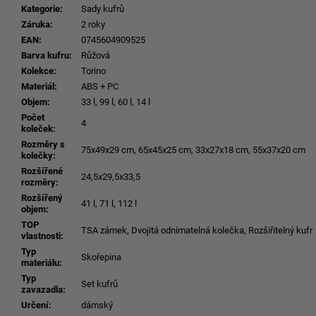
Kategorie
:
Sady kufrů
Záruka
:
2 roky
EAN
:
0745604909525
Barva kufru
:
Růžová
Kolekce
:
Torino
Materiál
:
ABS + PC
Objem
:
33 l, 99 l, 60 l, 14 l
Počet
4
koleček
:
Rozměry s
75x49x29 cm, 65x45x25 cm, 33x27x18 cm, 55x37x20 cm
kolečky
:
Rozšířené
24,5x29,5x33,5
rozměry
:
Rozšířený
41 l, 71 l, 112 l
objem
:
TOP
TSA zámek, Dvojitá odnímatelná kolečka, Rozšiřitelný kufr
vlastnosti
:
Typ
Skořepina
materiálu
:
Typ
Set kufrů
zavazadla
:
Určení
:
dámský