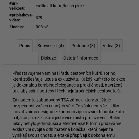
#url-
/velikosti-kufru/torino-pink/
velikosti
:
#priplatkove-
379
video
:
#tooltip
:
Růžová
Popis
Související (4)
Podobné (3)
Videa (3)
Diskuze
Ostatní informace
Představujeme vám naši řadu cestovních kufrů Torino,
která ztělesňuje luxus a exkluzivitu. Každý kufr této kolekce
je dokonalou kombinací elegance a praktičnosti, navržený
tak, aby splnil potřeby i těch nejnáročnějších cestovatelů.
Základem je zabudovaný TSA zámek, který zajišťuje
bezpečnost vašich cenných věcí. To však není vše – díky
inovativnímu designu lze pomocí zipu rozšířit hloubku kufru
o 4,5 cm, čímž získáte ještě více místa pro své věci. Balení
nikdy nebylo jednodušší a efektivnější! K tomu přidáváme
exkluzivní dvojitá odnímatelná kolečka, která nejenže
vynikají svou tichostí, ale také přispívají k dokonalému