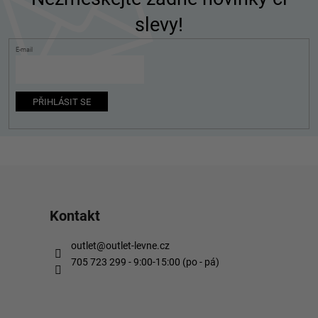
a
slevy!
t
í
E-mail
PŘIHLÁSIT SE
Kontakt
outlet
@
outlet-levne.cz
705 723 299 - 9:00-15:00 (po - pá)