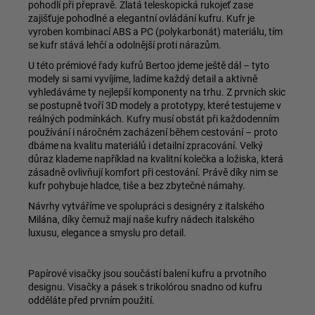
pohodlí při přepravě. Zlatá teleskopická rukojeť zase
zajišťuje pohodlné a elegantní ovládání kufru. Kufr je
vyroben kombinací ABS a PC (polykarbonát) materiálu, tím
se kufr stává lehčí a odolnější proti nárazům.
U této prémiové řady kufrů Bertoo jdeme ještě dál – tyto
modely si sami vyvíjíme, ladíme každý detail a aktivně
vyhledáváme ty nejlepší komponenty na trhu. Z prvních skic
se postupně tvoří 3D modely a prototypy, které testujeme v
reálných podmínkách. Kufry musí obstát při každodenním
používání i náročném zacházení během cestování – proto
dbáme na kvalitu materiálů i detailní zpracování. Velký
důraz klademe například na kvalitní kolečka a ložiska, která
zásadně ovlivňují komfort při cestování. Právě díky nim se
kufr pohybuje hladce, tiše a bez zbytečné námahy.
Návrhy vytváříme ve spolupráci s designéry z italského
Milána, díky čemuž mají naše kufry nádech italského
luxusu, elegance a smyslu pro detail.
Papírové visačky jsou součástí balení kufru a prvotního
designu. Visačky a pásek s trikolórou snadno od kufru
odděláte před prvním použití.