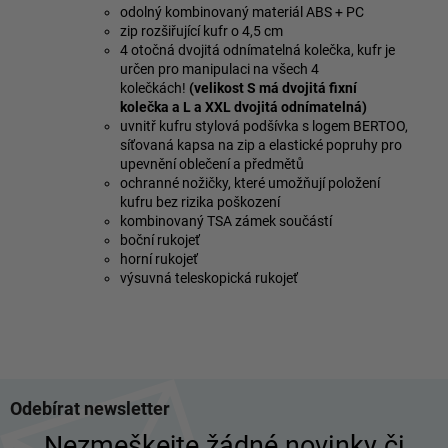
odolný kombinovaný materiál ABS + PC
zip rozšiřující kufr o 4,5 cm
4 otočná dvojitá odnímatelná kolečka, kufr je
určen pro manipulaci na všech 4
kolečkách!
(velikost S má dvojitá fixní
kolečka a L a XXL dvojitá odnímatelná)
uvnitř kufru stylová podšívka s logem BERTOO,
síťovaná kapsa na zip a elastické popruhy pro
upevnění oblečení a předmětů
ochranné nožičky, které umožňují položení
kufru bez rizika poškození
kombinovaný TSA zámek součástí
boční rukojeť
horní rukojeť
výsuvná teleskopická rukojeť
Z
Odebírat newsletter
á
p
Nezmeškejte žádné novinky či