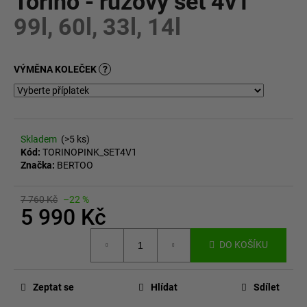
Torino - růžový set 4v1
č
z
u
99l, 60l, 33l, 14l
5
j
hvězdiček.
e
m
VÝMĚNA KOLEČEK
?
e
Skladem
(>5 ks)
Kód:
TORINOPINK_SET4V1
Značka:
BERTOO
7 760 Kč
–22 %
5 990 Kč
Měrná
DO KOŠÍKU
cena:
Zeptat se
Hlídat
Sdílet