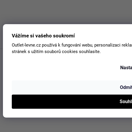
Vážíme si vašeho soukromí
Outlet-levne.cz používá k fungování webu, personalizaci rek
stránek s užitím souborů cookies souhlasíte.
Vytvořil Shoptet
Copyright 2026
Outlet Levně
. Všechna práva vyhrazena.
Upravit
Nasta
nastavení cookies
Odmí
Souh