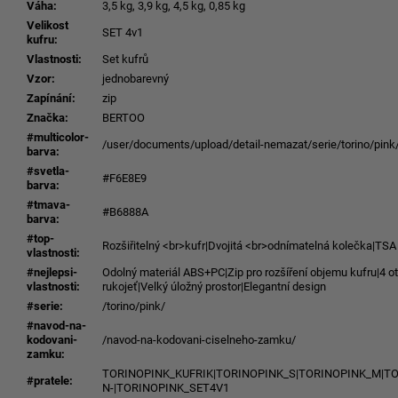
Váha
:
3,5 kg, 3,9 kg, 4,5 kg, 0,85 kg
Velikost
SET 4v1
kufru
:
Vlastnosti
:
Set kufrů
Vzor
:
jednobarevný
Zapínání
:
zip
Značka
:
BERTOO
#multicolor-
/user/documents/upload/detail-nemazat/serie/torino/pink
barva
:
#svetla-
#F6E8E9
barva
:
#tmava-
#B6888A
barva
:
#top-
Rozšiřitelný <br>kufr|Dvojitá <br>odnímatelná kolečka|TS
vlastnosti
:
#nejlepsi-
Odolný materiál ABS+PC|Zip pro rozšíření objemu kufru|4 
vlastnosti
:
rukojeť|Velký úložný prostor|Elegantní design
#serie
:
/torino/pink/
#navod-na-
kodovani-
/navod-na-kodovani-ciselneho-zamku/
zamku
:
TORINOPINK_KUFRIK|TORINOPINK_S|TORINOPINK_M|TO
#pratele
:
N-|TORINOPINK_SET4V1