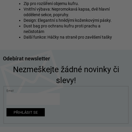
Zip pro rozšíření objemu kufru.
Vnitřní výbava: Nepromokavá kapsa, dvě hlavní
oddělené sekce, popruhy.
Design: Elegantní s hnědými koženkovými pásky.
Dust bag pro ochranu kufru proti prachu a
nečistotám
Další funkce: Háčky na straně pro zavěšení tašky
Z
Odebírat newsletter
á
p
Nezmeškejte žádné novinky či
a
slevy!
t
í
E-mail
PŘIHLÁSIT SE