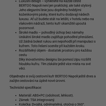
Luxusní design – vynikněte na každé cestě
BERTOO Napoli není jen praktický, ale také stylový.
Jeho elegantní linie jsou doplněny hnědými
koženkovými pásky, které kufru dodávají nádech
luxusu. Ať už budete stát na letišti, v hotelu nebo na
vlakovém nádraží, tento kufr okamžitě upoutá
pozornost.
Široké madlo – pohodlný úchop bez námahy
Unikátní široké madlo zajišťuje pohodlné přenášení.
Už žádná bolest rukou ani nepohodlí při manipulaci s
kufrem. Toto řešení oceníte při každém kroku.
Rozšiřitelný objem - dostatek prostoru pro každou
cestu
Díky inovativnímu designu lze pomocí zipu rozšířit
hloubku kufru. Tím získáte ještě více místa na své
věci.
Objednejte si svůj cestovní kufr BERTOO Napoli ještě dnes a
zažijte cestování na úplně nové úrovni.
Technické specifikace:
Materiál: ABS+PC (odolnost, lehkost).
Zámek: TSA integrovaný.
Kolečka: Dvojitá, odnímatelná, otočná o 360°.