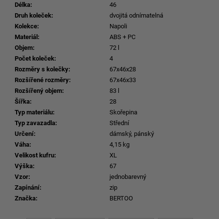
Délka
:
46
Druh koleček
:
dvojitá odnímatelná
Kolekce
:
Napoli
Materiál
:
ABS + PC
Objem
:
72 l
Počet koleček
:
4
Rozměry s kolečky
:
67x46x28
Rozšířené rozměry
:
67x46x33
Rozšířený objem
:
83 l
Šířka
:
28
Typ materiálu
:
Skořepina
Typ zavazadla
:
Střední
Určení
:
dámský, pánský
Váha
:
4,15 kg
Velikost kufru
:
XL
Výška
:
67
Vzor
:
jednobarevný
Zapínání
:
zip
Značka
:
BERTOO