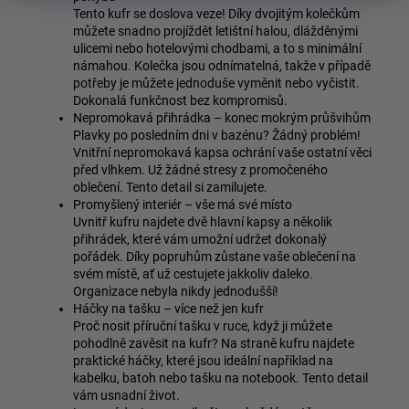
Tento kufr se doslova veze! Díky dvojitým kolečkům
můžete snadno projíždět letištní halou, dlážděnými
ulicemi nebo hotelovými chodbami, a to s minimální
námahou. Kolečka jsou odnímatelná, takže v případě
potřeby je můžete jednoduše vyměnit nebo vyčistit.
Dokonalá funkčnost bez kompromisů.
Nepromokavá přihrádka – konec mokrým průšvihům
Plavky po posledním dni v bazénu? Žádný problém!
Vnitřní nepromokavá kapsa ochrání vaše ostatní věci
před vlhkem. Už žádné stresy z promočeného
oblečení. Tento detail si zamilujete.
Promyšlený interiér – vše má své místo
Uvnitř kufru najdete dvě hlavní kapsy a několik
přihrádek, které vám umožní udržet dokonalý
pořádek. Díky popruhům zůstane vaše oblečení na
svém místě, ať už cestujete jakkoliv daleko.
Organizace nebyla nikdy jednodušší!
Háčky na tašku – více než jen kufr
Proč nosit příruční tašku v ruce, když ji můžete
pohodlně zavěsit na kufr? Na straně kufru najdete
praktické háčky, které jsou ideální například na
kabelku, batoh nebo tašku na notebook. Tento detail
vám usnadní život.