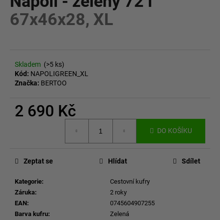
Napoli - zelený 72 l
č
z
u
67x46x28, XL
5
j
hvězdiček.
e
m
e
Skladem
(>5 ks)
Kód:
NAPOLIGREEN_XL
Značka:
BERTOO
2 690 Kč
Měrná
DO KOŠÍKU
cena:
Zeptat se
Hlídat
Sdílet
Kategorie
:
Cestovní kufry
Záruka
:
2 roky
EAN
:
0745604907255
Barva kufru
:
Zelená