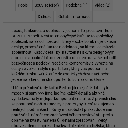
Popis
Související (4)
Podobné (1)
Videa (2)
Diskuze
Ostatní informace
Luxus, funkčnost a odolnost v jednom. To je cestovní kufr
BERTOO Napoli. Není to jen obyčejný kufr. Je to spolehlivý
společník na vašich cestách, který v sobě kombinuje luxusní
design, promyšlené funkce a odolnost, na kterou se můžete
spolehnout. Každý detail byl navržen italským designovým
studiem s maximální precizností a ohledem na vaše pohodlí,
bezpečnost a potřeby. Nedělejte kompromisy a vyrazte na
cesty ve velkém stylu s parťákem, který vás podpoří na
každém kroku. Ať už letíte do exotických destinací, nebo
jedete na víkend na chalupu, tento kufr vás nezklame.
U této prémiové řady kufrů Bertoo jdeme ještě dál – tyto
modely si sami vyvíjíme, ladíme každý detail a aktivně
vyhledáváme ty nejlepší komponenty na trhu. Z prvních skic
se postupně tvoří 3D modely a prototypy, které testujeme v
reálných podmínkách. Kufry musí obstát při každodenním
používání i náročném zacházení během cestování – proto
dbáme na kvalitu materiálů i detailní zpracování. Velký
důraz klademe například na kvalitní kolečka a ložiska, která