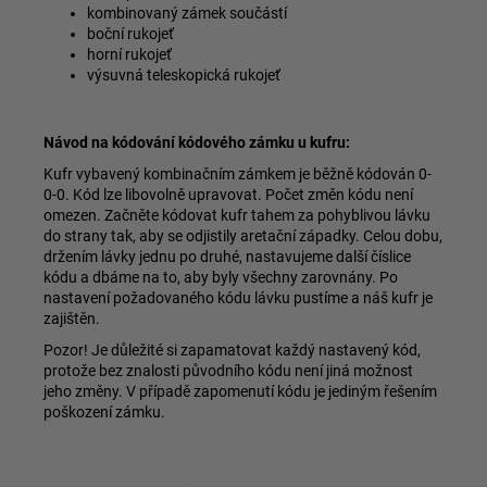
kombinovaný zámek součástí
boční rukojeť
horní rukojeť
výsuvná teleskopická rukojeť
Návod na kódování kódového zámku u kufru:
Kufr vybavený kombinačním zámkem je běžně kódován 0-
0-0. Kód lze libovolně upravovat. Počet změn kódu není
omezen. Začněte kódovat kufr tahem za pohyblivou lávku
do strany tak, aby se odjistily aretační západky. Celou dobu,
držením lávky jednu po druhé, nastavujeme další číslice
kódu a dbáme na to, aby byly všechny zarovnány. Po
nastavení požadovaného kódu lávku pustíme a náš kufr je
zajištěn.
Pozor! Je důležité si zapamatovat každý nastavený kód,
protože bez znalosti původního kódu není jiná možnost
jeho změny. V případě zapomenutí kódu je jediným řešením
poškození zámku.