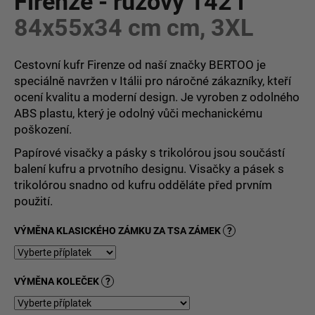
Firenze - růžový 142 l
č
z
u
84x55x34 cm cm, 3XL
5
j
hvězdiček.
e
m
Cestovní kufr Firenze od naší značky BERTOO je
e
speciálně navržen v Itálii pro náročné zákazníky, kteří
ocení kvalitu a moderní design. Je vyroben z odolného
ABS plastu, který je odolný vůči mechanickému
poškození.
Papírové visačky a pásky s trikolórou jsou součástí
balení kufru a prvotního designu. Visačky a pásek s
trikolórou snadno od kufru odděláte před prvním
použití.
VÝMĚNA KLASICKÉHO ZÁMKU ZA TSA ZÁMEK
?
VÝMĚNA KOLEČEK
?