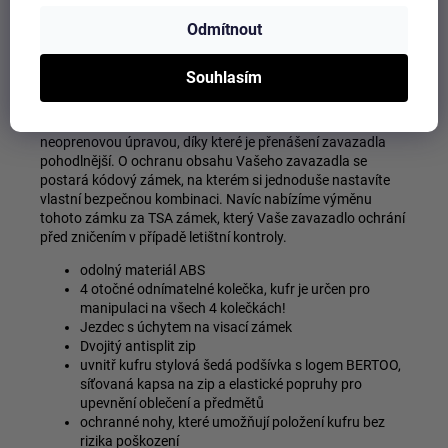
kombinovaného zámku a také použít visací zámek. Uvnitř
kufru se nachází stylová šedá podšívka s logem BERTOO,
Odmítnout
dvě komory a síťovaná kapsa na zip. Další výhodou jsou
ochranné nohy, které umožňují položení kufru bez rizika
Souhlasím
jeho poškození. Díky poréznímu povrchu pláště je
minimalizováno riziko vzniku škrábanců. Rukojeť kufru s
dvoustupňovou regulací je zakončena madlem s
neoprenovou úpravou, díky které je přenášení zavazadla
pohodlnější. O ochranu obsahu Vašeho zavazadla se
postará kódový zámek, na kterém si jednoduše nastavíte
vlastní bezpečnou kombinaci. Navíc nabízíme výměnu
tohoto zámku za TSA zámek, který Vaše zavazadlo ochrání
před zničením v případě letištní kontroly.
odolný materiál ABS
4 otočné odnímatelné kolečka, kufr je určen pro
manipulaci na všech 4 kolečkách!
Jezdec s úchytem na visací zámek
Dvojitý antisplit zip
uvnitř kufru stylová šedá podšívka s logem BERTOO,
síťovaná kapsa na zip a elastické popruhy pro
upevnění oblečení a předmětů
ochranné nohy, které umožňují položení kufru bez
rizika poškození