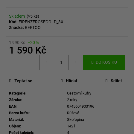
Skladem
(>5 ks)
Kód:
FIRENZEROSEGOLD_3XL
Značka:
BERTOO
1 990 Kč
–20 %
1 590 Kč
Měrná
DO KOŠÍKU
cena:
Zeptat se
Hlídat
Sdílet
Kategorie
:
Cestovní kufry
Záruka
:
2 roky
EAN
:
0745604903196
Barva kufru
:
Růžová
Materiál
:
Skořepina
Objem
:
142 l
Počet koleček
:
4