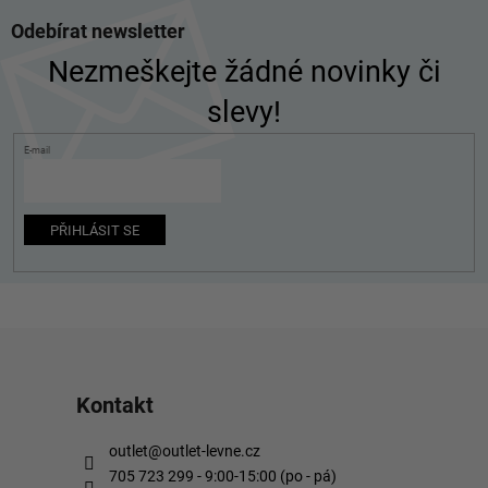
Z
Odebírat newsletter
á
p
Nezmeškejte žádné novinky či
a
slevy!
t
í
E-mail
PŘIHLÁSIT SE
Kontakt
outlet
@
outlet-levne.cz
705 723 299 - 9:00-15:00 (po - pá)